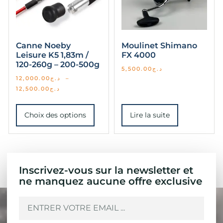
Canne Noeby
Moulinet Shimano
Leisure K5 1,83m /
FX 4000
120-260g – 200-500g
5,500.00
د.ج
12,000.00
د.ج
–
12,500.00
د.ج
Choix des options
Lire la suite
Inscrivez-vous sur la newsletter et
ne manquez aucune offre exclusive