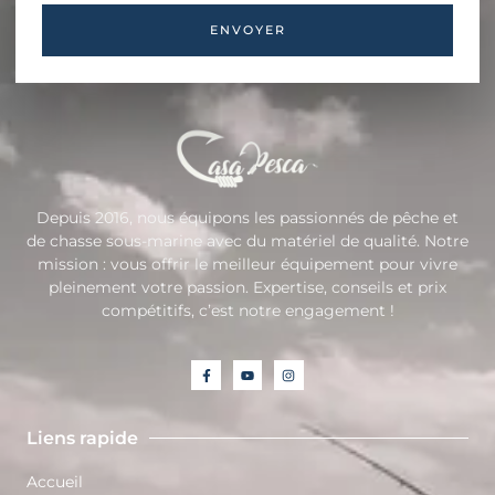
ENVOYER
Depuis 2016, nous équipons les passionnés de pêche et
de chasse sous-marine avec du matériel de qualité. Notre
mission : vous offrir le meilleur équipement pour vivre
pleinement votre passion. Expertise, conseils et prix
compétitifs, c’est notre engagement !
Liens rapide
Accueil