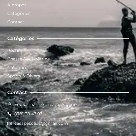
À propos
Catégories
Contact
Catégories
Pêche
Chasse Sous-Marine
Natation
Sports & Divers
Contact
Fouka marine, Tipaza, Algerie
0781 38 47 93
casapescadz@gmail.com