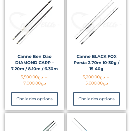
Canne Ben Dao
Canne BLACK FOX
DIAMOND CARP –
Persia 2.70m 10-30g /
7.20m / 8.10m / 6.30m
15-40g
5,500.00
د.ج
–
5,200.00
د.ج
–
7,000.00
د.ج
5,600.00
د.ج
Choix des options
Choix des options