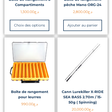
Compartiments
pêche Mano ORG-24
1,300.00
د.ج
2,800.00
د.ج
Choix des options
Ajouter au panier
Boîte de rangement
Cann Lurekiller X-RIDE
pour leurres
SEA BASS 2.70m / 15-
50g ( Spinning)
990.00
د.ج
20,000.00
د.ج