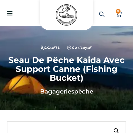
0
Accueil
Boutique
Seau De Pêche Kaida Avec
Support Canne (Fishing
Bucket)
Bagageries
pèche