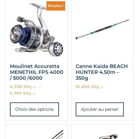
Promo !
Moulinet Accuretta
Canne Kaida BEACH
MENETHIL FPS 4000
HUNTER 4.50m –
/ 5000 /6000
350g
4,700.00
د.ج
–
12,000.00
د.ج
5,750.00
د.ج
Choix des options
Ajouter au panier