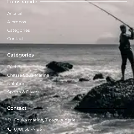
Liens rapide
Accueil
À propos
Catégories
Contact
Catégories
Pêche
Chasse Sous-Marine
Natation
Sports & Divers
Contact
Fouka marine, Tipaza, Algerie
0781 38 47 93