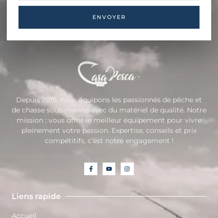
ENVOYER
Depuis 2016, nous équipons les passionnés de pêche et
de chasse sous-marine avec du matériel de qualité. Notre
mission : vous offrir le meilleur équipement pour vivre
pleinement votre passion. Expertise, conseils et prix
compétitifs, c’est notre engagement !
Liens rapide
Accueil