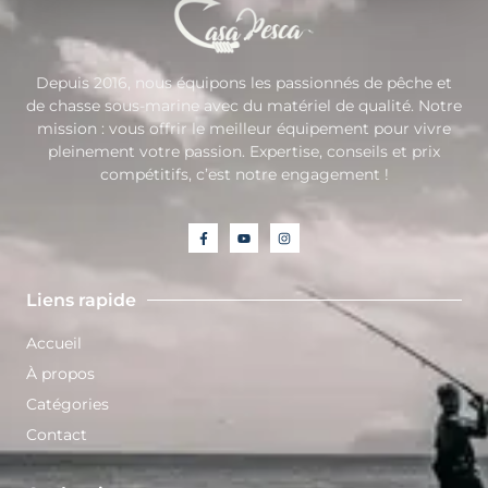
Depuis 2016, nous équipons les passionnés de pêche et
de chasse sous-marine avec du matériel de qualité. Notre
mission : vous offrir le meilleur équipement pour vivre
pleinement votre passion. Expertise, conseils et prix
compétitifs, c’est notre engagement !
Liens rapide
Accueil
À propos
Catégories
Contact