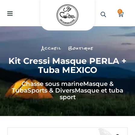
0
Accueil
Boutique
Kit Cressi Masque PERLA +
Tuba MEXICO
Chasse sous marine
Masque &
Tuba
Sports & Divers
Masque et tuba
sport