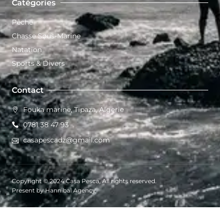
Catégories
Pêche
Chasse Sous-Marine
Natation
Sports & Divers
Contact
Fouka marine, Tipaza, Algerie
0781 38 47 93
casapescadz@gmail.com
Copyright © 2024 Casa Pesca, All rights reserved.
Present by Hannibal Agency