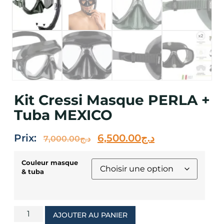
Kit Cressi Masque PERLA +
Tuba MEXICO
Prix:
6,500.00
د.ج
7,000.00
د.ج
Couleur masque
& tuba
AJOUTER AU PANIER