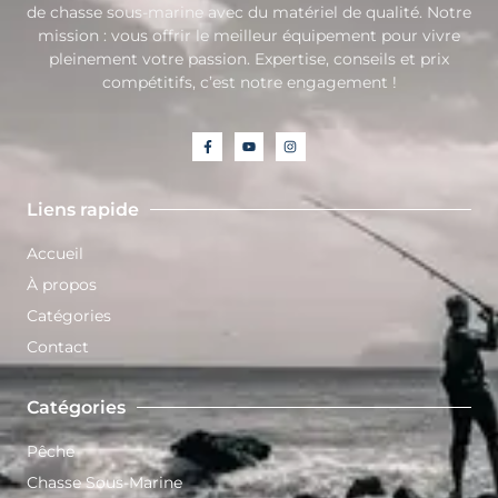
de chasse sous-marine avec du matériel de qualité. Notre
mission : vous offrir le meilleur équipement pour vivre
pleinement votre passion. Expertise, conseils et prix
compétitifs, c’est notre engagement !
Liens rapide
Accueil
À propos
Catégories
Contact
Catégories
Pêche
Chasse Sous-Marine