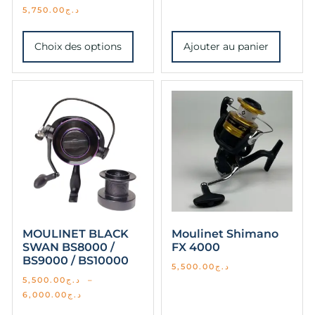
5,750.00
د.ج
Choix des options
Ajouter au panier
MOULINET BLACK
Moulinet Shimano
SWAN BS8000 /
FX 4000
BS9000 / BS10000
5,500.00
د.ج
5,500.00
د.ج
–
6,000.00
د.ج