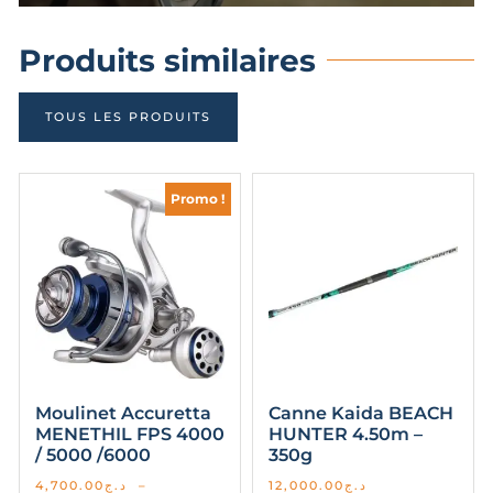
Produits similaires
TOUS LES PRODUITS
Promo !
Moulinet Accuretta
Canne Kaida BEACH
MENETHIL FPS 4000
HUNTER 4.50m –
/ 5000 /6000
350g
4,700.00
د.ج
–
12,000.00
د.ج