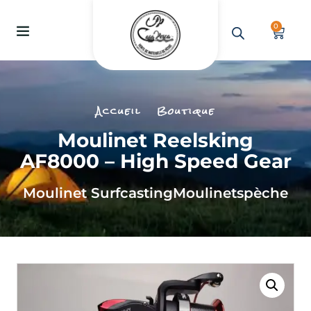
0
Accueil
Boutique
Moulinet Reelsking
AF8000 – High Speed Gear
Moulinet Surfcasting
Moulinets
pèche