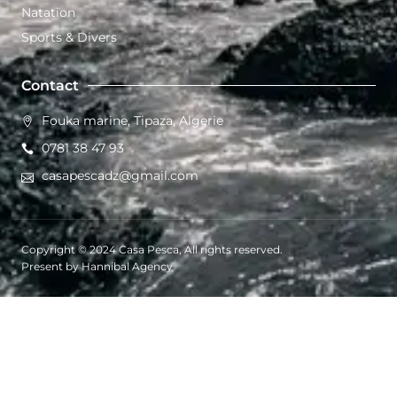
Natation
Sports & Divers
Contact
Fouka marine, Tipaza, Algerie
0781 38 47 93
casapescadz@gmail.com
Copyright © 2024 Casa Pesca, All rights reserved.
Present by Hannibal Agency