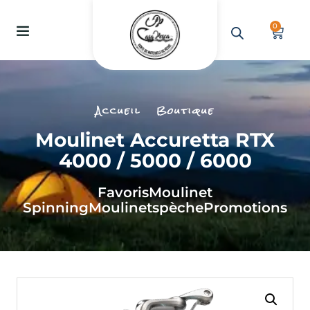
0
Accueil
Boutique
Moulinet Accuretta RTX
4000 / 5000 / 6000
Favoris
Moulinet
Spinning
Moulinets
pèche
Promotions