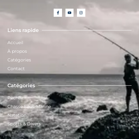
Liens rapide
Accueil
À propos
Catégories
Contact
Catégories
Pêche
Chasse Sous-Marine
Natation
Sports & Divers