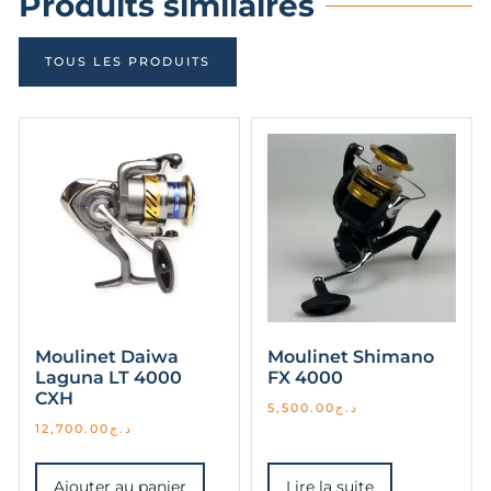
Produits similaires
TOUS LES PRODUITS
Moulinet Daiwa
Moulinet Shimano
Laguna LT 4000
FX 4000
CXH
5,500.00
د.ج
12,700.00
د.ج
Ajouter au panier
Lire la suite