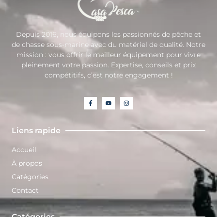
Depuis 2016, nous équipons les passionnés de pêche et
de chasse sous-marine avec du matériel de qualité. Notre
mission : vous offrir le meilleur équipement pour vivre
pleinement votre passion. Expertise, conseils et prix
compétitifs, c’est notre engagement !
Liens rapide
Accueil
À propos
Catégories
Contact
Catégories