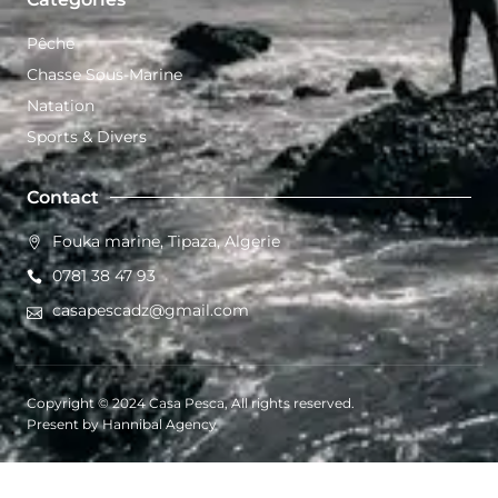
Pêche
Chasse Sous-Marine
Natation
Sports & Divers
Contact
Fouka marine, Tipaza, Algerie
0781 38 47 93
casapescadz@gmail.com
Copyright © 2024 Casa Pesca, All rights reserved.
Present by Hannibal Agency