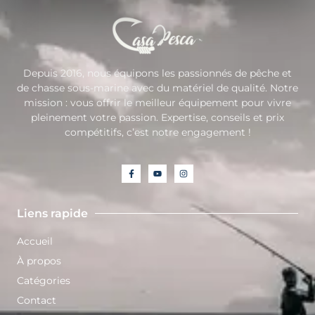
Depuis 2016, nous équipons les passionnés de pêche et
de chasse sous-marine avec du matériel de qualité. Notre
mission : vous offrir le meilleur équipement pour vivre
pleinement votre passion. Expertise, conseils et prix
compétitifs, c’est notre engagement !
Liens rapide
Accueil
À propos
Catégories
Contact