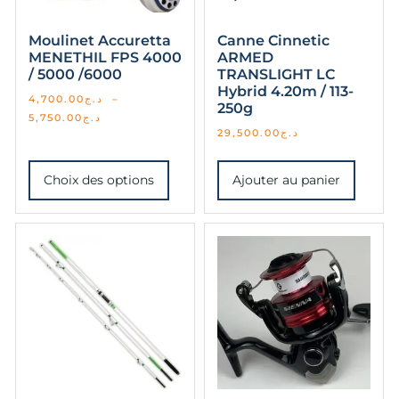
Moulinet Accuretta
Canne Cinnetic
MENETHIL FPS 4000
ARMED
/ 5000 /6000
TRANSLIGHT LC
Hybrid 4.20m / 113-
4,700.00
د.ج
–
250g
5,750.00
د.ج
29,500.00
د.ج
Choix des options
Ajouter au panier