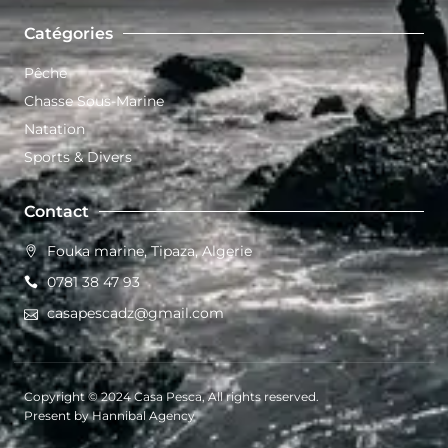
Catégories
Pêche
Chasse Sous-Marine
Natation
Sports & Divers
Contact
Fouka marine, Tipaza, Algerie
0781 38 47 93
casapescadz@gmail.com
Copyright © 2024 Casa Pesca, All rights reserved.
Present by Hannibal Agency