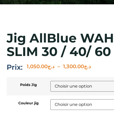
Jig AllBlue WA
SLIM 30 / 40/ 60
Prix:
1,050.00
د.ج
–
1,300.00
د.ج
Poids Jig
Couleur jig