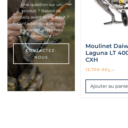
Une question sur un
produit ? Besoin de
conseils avant votre achat ?
Contactez-nous et notre
équipe vous répondra
rapidement !
Moulinet Dai
CONTACTEZ-
Laguna LT 40
NOUS
CXH
12,700.00
د.ج
Ajouter au panie