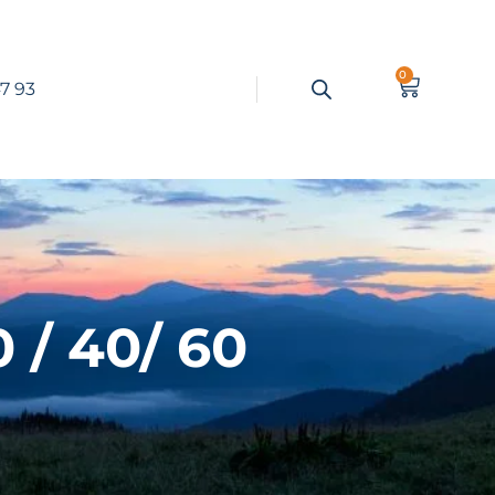
0
7 93
 / 40/ 60