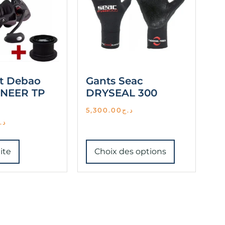
t Debao
Gants Seac
ONEER TP
DRYSEAL 300
5,300.00
د.ج
د.
uite
Choix des options