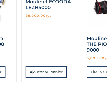
Moulinet ECOODA
LEZH5000
98,000.00
د.ج
wa
Mouline
00
THE PI
9000
6,000.00
ج
r
Ajouter au panier
Lire la s