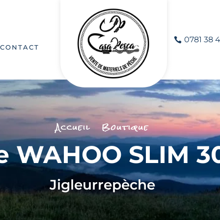
0781 38 4
CONTACT
Accueil
Boutique
ue WAHOO SLIM 30
Jig
leurre
pèche