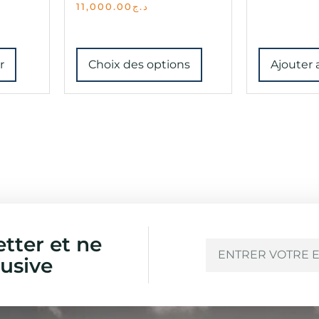
11,000.00
د.ج
r
Choix des options
Ajouter 
etter et ne
usive