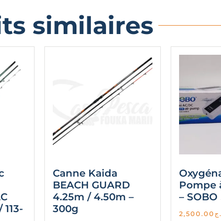
ts similaires
c
Canne Kaida
Oxygéna
BEACH GUARD
Pompe à 
LC
4.25m / 4.50m –
– SOBO 
 113-
300g
2,500.00
ج