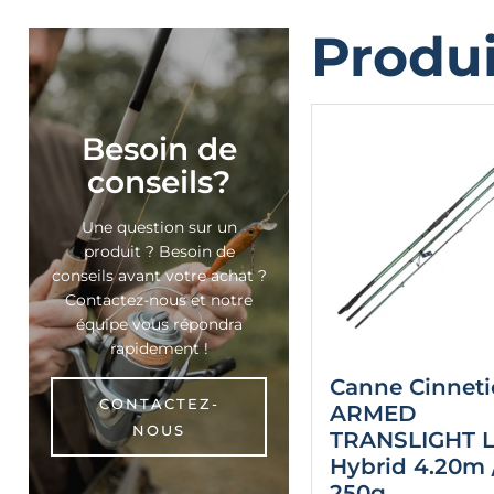
Produi
Besoin de
conseils?
Une question sur un
produit ? Besoin de
conseils avant votre achat ?
Contactez-nous et notre
équipe vous répondra
rapidement !
Canne Cinneti
CONTACTEZ-
ARMED
NOUS
TRANSLIGHT 
Hybrid 4.20m /
250g