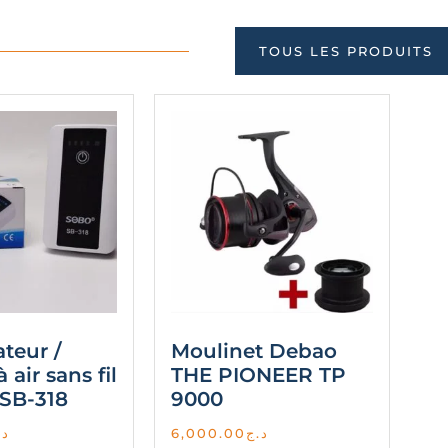
TOUS LES PRODUITS
teur /
Moulinet Debao
air sans fil
THE PIONEER TP
SB-318
9000
د.
6,000.00
د.ج