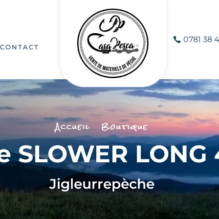
0781 38 4
CONTACT
Accueil
Boutique
lue SLOWER LONG 
Jig
leurre
pèche