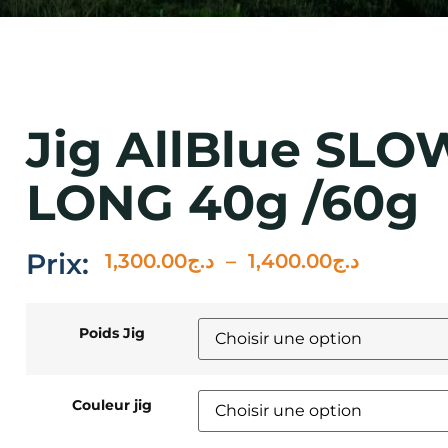
Jig AllBlue SL
LONG 40g /60g
Prix:
1,300.00
د.ج
–
1,400.00
د.ج
Poids Jig
Couleur jig