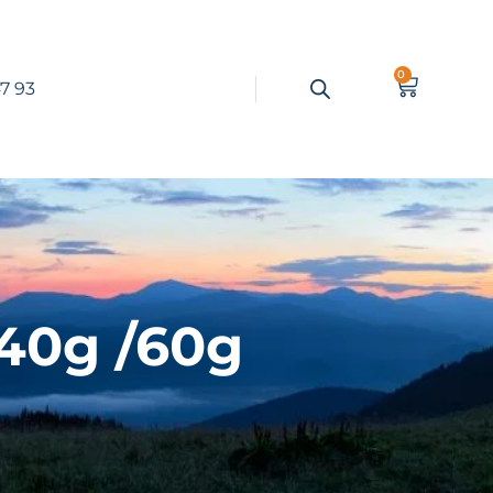
0
7 93
40g /60g