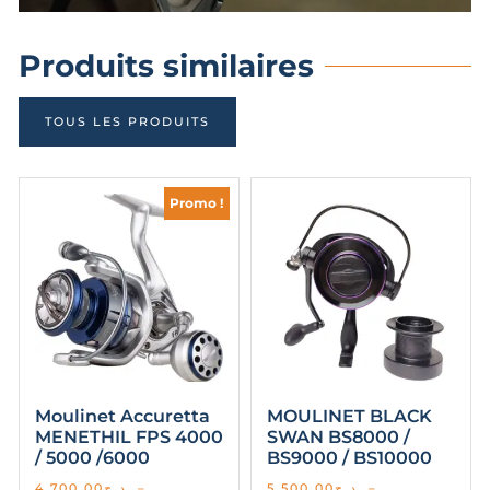
Produits similaires
TOUS LES PRODUITS
Promo !
Moulinet Accuretta
MOULINET BLACK
MENETHIL FPS 4000
SWAN BS8000 /
/ 5000 /6000
BS9000 / BS10000
4,700.00
د.ج
–
5,500.00
د.ج
–