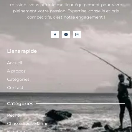
mission : vous offrir le meilleur équipement pour vivre
pleinement votre passion. Expertise, conseils et prix
compétitifs, c’est notre engagement !
Liens rapide
Accueil
À propos
Catégories
Contact
Catégories
Pêche
Chasse Sous-Marine
Natation