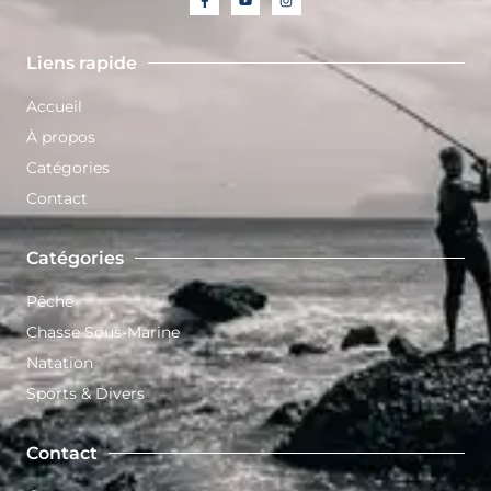
Liens rapide
Accueil
À propos
Catégories
Contact
Catégories
Pêche
Chasse Sous-Marine
Natation
Sports & Divers
Contact