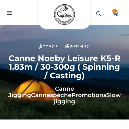
0
Accueil
Boutique
Canne Noeby Leisure K5-R
1.83m / 30-300g ( Spinning
/ Casting)
Canne
Jigging
Cannes
pèche
Promotions
Slow
jigging