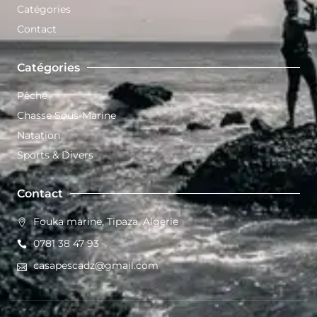
Catégories
Contact
Catégories
Pêche
Chasse Sous-Marine
Natation
Sports & Divers
Contact
Fouka marine, Tipaza, Algerie
0781 38 47 93
casapescadz@gmail.com