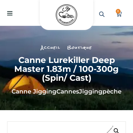
0
Accueil
Boutique
Canne Lurekiller Deep
Master 1.83m / 100-300g
(spin/ Cast)
Canne Jigging
Cannes
Jigging
pèche