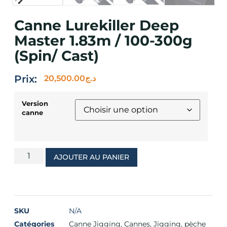
Canne Lurekiller Deep
Master 1.83m / 100-300g
(spin/ Cast)
Prix:
20,500.00
د.ج
Version
canne
AJOUTER AU PANIER
SKU
N/A
Catégories
Canne Jigging
,
Cannes
,
Jigging
,
pèche