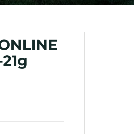
EONLINE
-21g