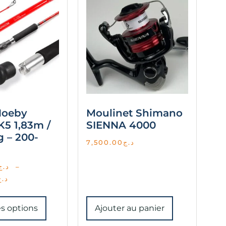
Noeby
Moulinet Shimano
K5 1,83m /
SIENNA 4000
g – 200-
7,500.00
د.ج
د.ج
–
د.ج
s options
Ajouter au panier