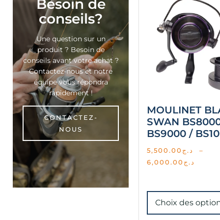
Besoin de
conseils?
Une question sur un
produit ? Besoin de
conseils avant votre achat ?
Contactez-nous et notre
équipe vous répondra
rapidement !
MOULINET BL
CONTACTEZ-
SWAN BS8000
NOUS
BS9000 / BS1
5,500.00
د.ج
–
6,000.00
د.ج
Choix des optio