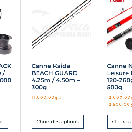
ACK
Canne Kaida
Canne 
 /
BEACH GUARD
Leisure 
0000
4.25m / 4.50m –
120-260
300g
500g
11,000.00
د.ج
12,000.00
12,500.00
ns
Choix des options
Choix de