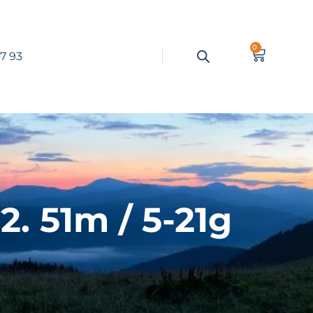
0
7 93
. 51m / 5-21g