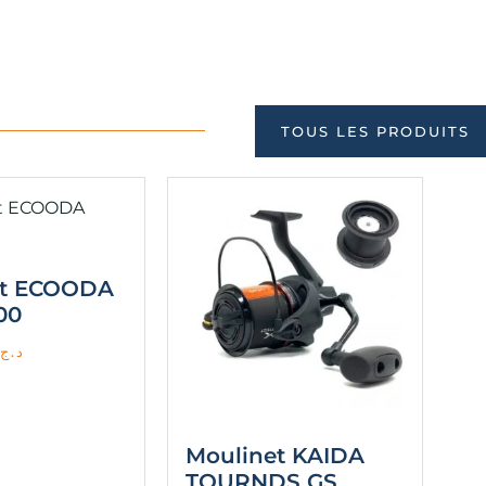
TOUS LES PRODUITS
et ECOODA
00
د.ج
Moulinet KAIDA
TOURNDS GS