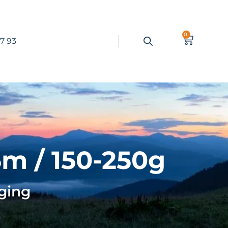
0
7 93
m / 150-250g
ging