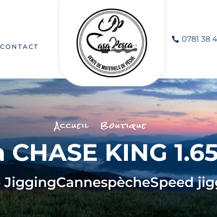
0781 38 4
CONTACT
Accueil
Boutique
 CHASE KING 1.65
 Jigging
Cannes
pèche
Speed jig