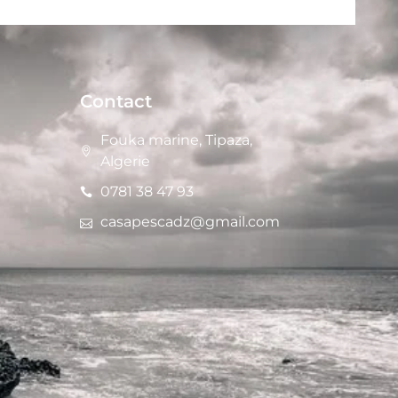
Contact
Fouka marine, Tipaza,
Algerie
0781 38 47 93
casapescadz@gmail.com