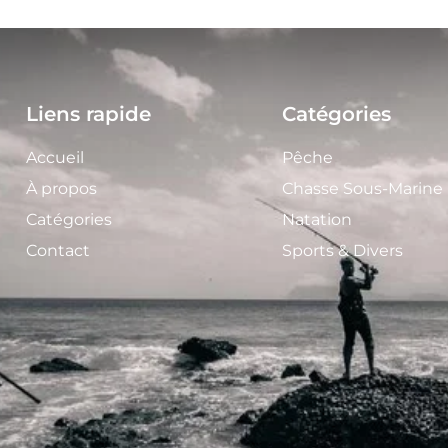
Liens rapide
Catégories
Accueil
Pêche
À propos
Chasse Sous-Marine
Catégories
Natation
Contact
Sports & Divers