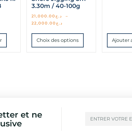
8
3.30m / 40-100g
21,000.00
د.ج
–
22,000.00
د.ج
r
Choix des options
Ajouter 
etter et ne
usive