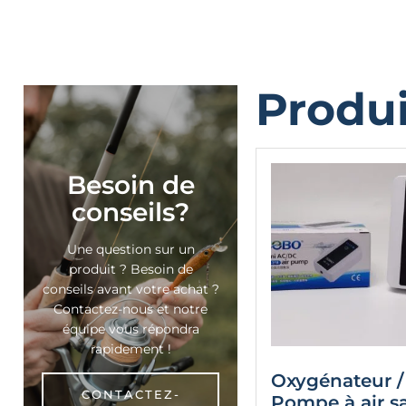
Produi
Besoin de
conseils?
Une question sur un
produit ? Besoin de
conseils avant votre achat ?
Contactez-nous et notre
équipe vous répondra
rapidement !
Oxygénateur /
CONTACTEZ-
Pompe à air sa