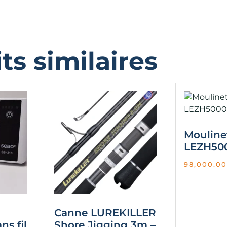
ts similaires
Moulin
LEZH50
98,000.00
Canne LUREKILLER
ns fil
Shore Jigging 3m –