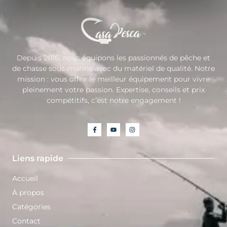
Depuis 2016, nous équipons les passionnés de pêche et
de chasse sous-marine avec du matériel de qualité. Notre
mission : vous offrir le meilleur équipement pour vivre
pleinement votre passion. Expertise, conseils et prix
compétitifs, c’est notre engagement !
Liens rapide
Accueil
À propos
Catégories
Contact