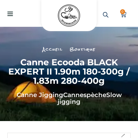
0
Accueil
Boutique
Canne Ecooda BLACK
EXPERT II 1.90m 180-300g /
1.83m 280-400g
Canne Jigging
Cannes
pèche
Slow
jigging