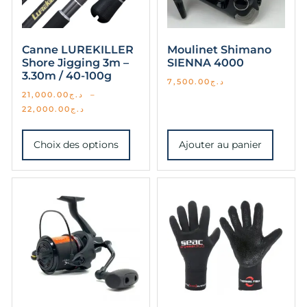
Canne LUREKILLER
Moulinet Shimano
Shore Jigging 3m –
SIENNA 4000
3.30m / 40-100g
7,500.00
د.ج
21,000.00
د.ج
–
22,000.00
د.ج
Choix des options
Ajouter au panier