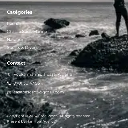
Catégories
Pêche
Chasse Sous-Marine
Natation
Sports & Divers
Contact
Fouka marine, Tipaza, Algerie
0781 38 47 93
casapescadz@gmail.com
Copyright © 2024 Casa Pesca, All rights reserved.
Present by Hannibal Agency