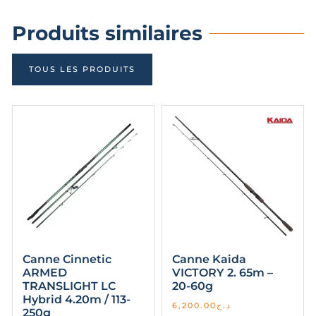
Produits similaires
TOUS LES PRODUITS
Canne Cinnetic
Canne Kaida
ARMED
VICTORY 2. 65m –
TRANSLIGHT LC
20-60g
Hybrid 4.20m / 113-
6,200.00
د.ج
250g