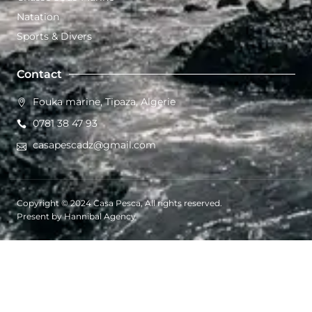
Natation
Sports & Divers
Contact
Fouka marine, Tipaza, Algerie
0781 38 47 93
casapescadz@gmail.com
Copyright © 2024 Casa Pesca, All rights reserved.
Present by Hannibal Agency