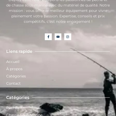
de chasse sous-marine avec du matériel de qualité. Notre
mission : vous offrir le meilleur équipement pour vivre
pleinement votre passion. Expertise, conseils et prix
compétitifs, c’est notre engagement !
Liens rapide
Accueil
À propos
Catégories
Contact
Catégories
Pêche
Chasse Sous-Marine