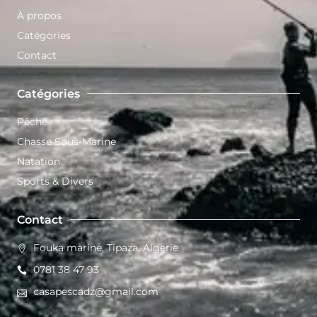
À propos
Catégories
Contact
Catégories
Pêche
Chasse Sous-Marine
Natation
Sports & Divers
Contact
Fouka marine, Tipaza, Algerie
0781 38 47 93
casapescadz@gmail.com