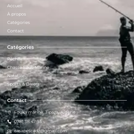
Accueil
À propos
Catégories
Contact
Catégories
Pêche
Chasse Sous-Marine
Natation
Sports & Divers
Contact
Fouka marine, Tipaza, Algerie
0781 38 47 93
casapescadz@gmail.com