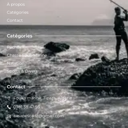
À propos
Catégories
Contact
Catégories
Pêche
Chasse Sous-Marine
Natation
Sports & Divers
Contact
Fouka marine, Tipaza, Algerie
0781 38 47 93
casapescadz@gmail.com