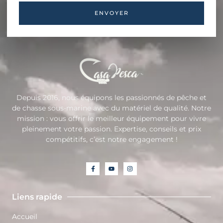
ENVOYER
Depuis 2016, nous équipons les passionnés de pêche et
de chasse sous-marine avec du matériel de qualité. Notre
mission : vous offrir le meilleur équipement pour vivre
pleinement votre passion. Expertise, conseils et prix
compétitifs, c’est notre engagement !
Liens rapide
Accueil