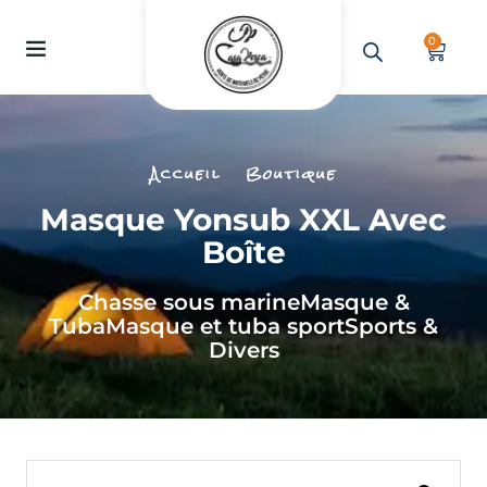
0
Accueil
Boutique
Masque Yonsub XXL Avec
Boîte
Chasse sous marine
Masque &
Tuba
Masque et tuba sport
Sports &
Divers