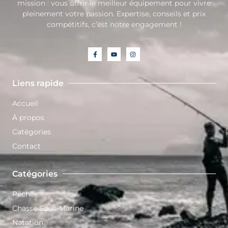
mission : vous offrir le meilleur équipement pour vivre
pleinement votre passion. Expertise, conseils et prix
compétitifs, c’est notre engagement !
Liens rapide
Accueil
À propos
Catégories
Contact
Catégories
Pêche
Chasse Sous-Marine
Natation