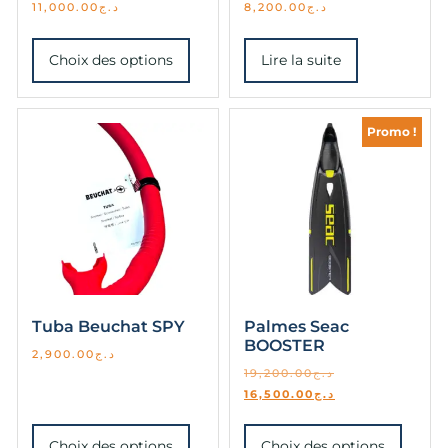
11,000.00
د.ج
8,200.00
د.ج
Choix des options
Lire la suite
Promo !
Tuba Beuchat SPY
Palmes Seac
BOOSTER
2,900.00
د.ج
19,200.00
د.ج
16,500.00
د.ج
Choix des options
Choix des options