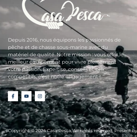
Depuis 2016, nous équipons les passionnés de
pêche et de chasse sous-marine avec du
matériel de qualité. Notre mission : vous offrir le
meilleur équipement pour vivre pleinement
votre passion. Expertise, conseils et prix
compétitifs, c’est notre engagement !
Copyright © 2024 Casa Pesca, All rights reserved. Present 