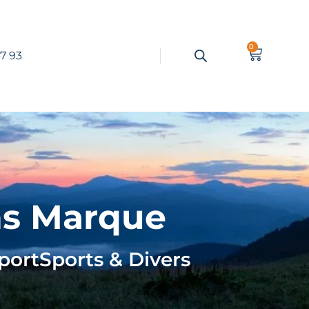
0
7 93
ns Marque
port
Sports & Divers