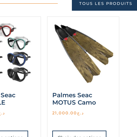
TOUS LES PRODUITS
 Seac
Palmes Seac
LE
MOTUS Camo
د.ج
21,000.00
د.ج