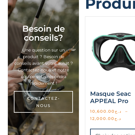
Produi
Besoin de
conseils?
Une question sur un
produit ? Besoin de
conseils avant votre achat ?
Contactez-nous et notre
équipe vous répondra
rapidement !
Masque Seac
CONTACTEZ-
APPEAL Pro
NOUS
10,600.00
د.ج
–
12,000.00
د.ج