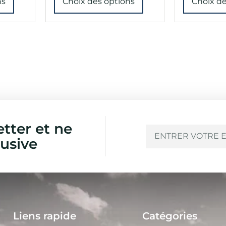
ns
Choix des options
Choix de
etter et ne
usive
Liens rapide
Catégories