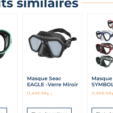
ts similaires
Masque Seac
Masque
EAGLE -Verre Miroir
SYMBO
11,400.00
د.ج
11,000.00