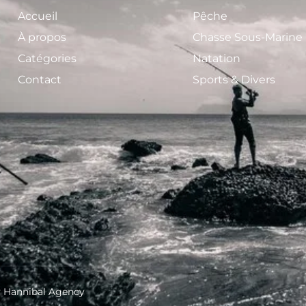
Accueil
Pêche
À propos
Chasse Sous-Marine
Catégories
Natation
Contact
Sports & Divers
by Hannibal Agency