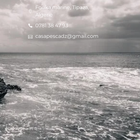
Fouka marine, Tipaza,
Algerie
0781 38 47 93
casapescadz@gmail.com