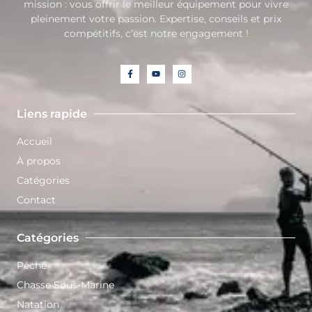
mission : vous offrir le meilleur équipement pour vivre
pleinement votre passion. Expertise, conseils et prix
compétitifs, c’est notre engagement !
Liens rapide
Accueil
À propos
Catégories
Contact
Catégories
Pêche
Chasse Sous-Marine
Natation