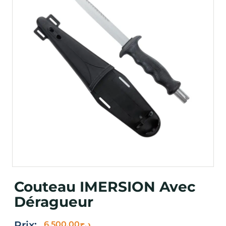
Couteau IMERSION Avec
Déragueur
Prix:
6,500.00
د.ج