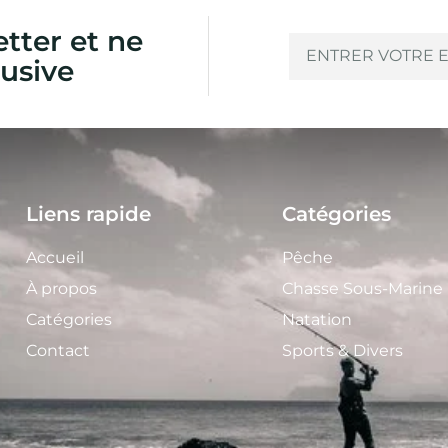
etter et ne
usive
Liens rapide
Catégories
Accueil
Pêche
À propos
Chasse Sous-Marine
Catégories
Natation
Contact
Sports & Divers