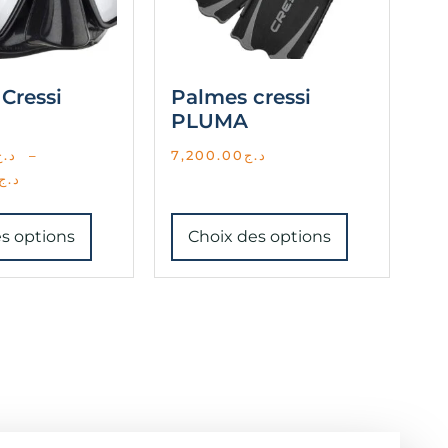
Cressi
Palmes cressi
PLUMA
د.ج
–
7,200.00
د.ج
د.ج
s options
Choix des options