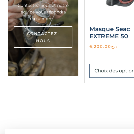
Contactez-nous et notre
équipe vous répondra
rapidement !
Masque Seac
CONTACTEZ-
EXTREME 50
NOUS
6,200.00
د.ج
Choix des optio