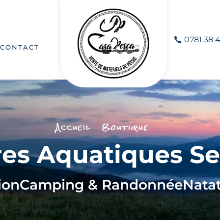
0781 38 4
CONTACT
Accueil
Boutique
es Aquatiques S
ion
Camping & Randonnée
Nata