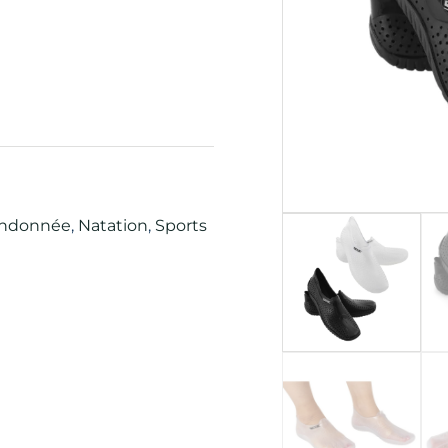
andonnée
,
Natation
,
Sports