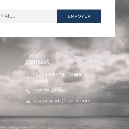
ENVOYER
Contact
Fouka marine, Tipaza,
Algerie
0781 38 47 93
casapescadz@gmail.com