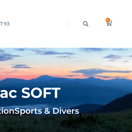
0
7 93
eac SOFT
tion
Sports & Divers