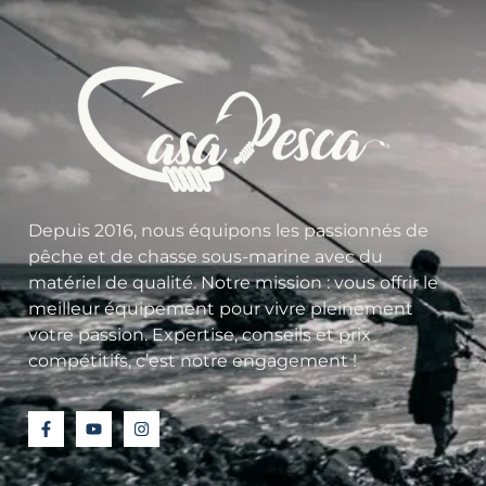
Depuis 2016, nous équipons les passionnés de
pêche et de chasse sous-marine avec du
matériel de qualité. Notre mission : vous offrir le
meilleur équipement pour vivre pleinement
votre passion. Expertise, conseils et prix
compétitifs, c’est notre engagement !