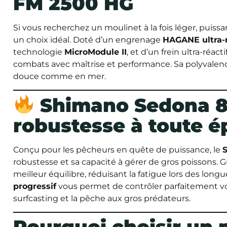
FM 2500 HG
Si vous recherchez un moulinet à la fois léger, puissan
un choix idéal. Doté d’un engrenage
HAGANE ultra-r
technologie
MicroModule II
, et d’un frein ultra-réact
combats avec maîtrise et performance. Sa polyvalence 
douce comme en mer.
Shimano Sedona 80
robustesse à toute 
Conçu pour les pêcheurs en quête de puissance, le
robustesse et sa capacité à gérer de gros poissons. 
meilleur équilibre, réduisant la fatigue lors des long
progressif
vous permet de contrôler parfaitement vos
surfcasting et la pêche aux gros prédateurs.
Pourquoi choisir un