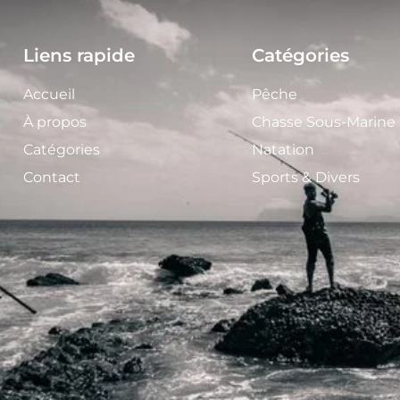
Liens rapide
Catégories
Accueil
Pêche
À propos
Chasse Sous-Marine
Catégories
Natation
Contact
Sports & Divers