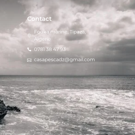
Contact
Fouka marine, Tipaza,
Algerie
0781 38 47 93
casapescadz@gmail.com