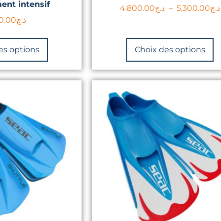
ent intensif
4,800.00
د.ج
–
5,300.00
د.ج
0.00
د.ج
es options
Choix des options