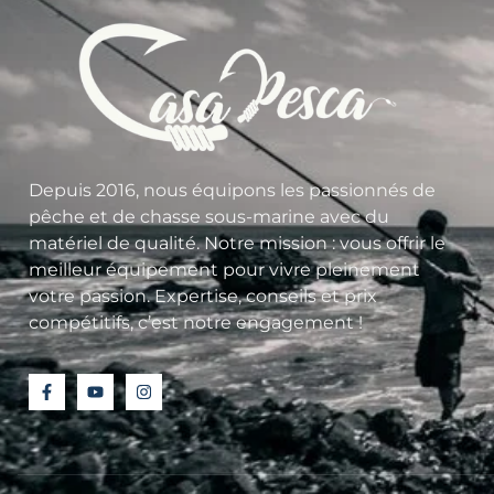
Depuis 2016, nous équipons les passionnés de
pêche et de chasse sous-marine avec du
matériel de qualité. Notre mission : vous offrir le
meilleur équipement pour vivre pleinement
votre passion. Expertise, conseils et prix
compétitifs, c’est notre engagement !