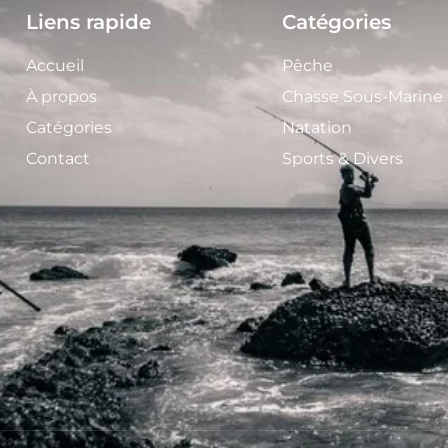
Liens rapide
Catégories
Accueil
Pêche
À propos
Chasse Sous-Marine
Catégories
Natation
Contact
Sports & Divers