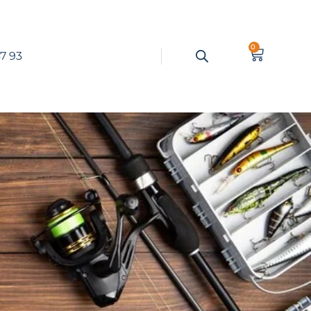
0
7 93