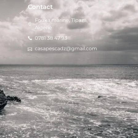
Contact
Fouka marine, Tipaza,
Algerie
0781 38 47 93
casapescadz@gmail.com