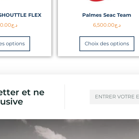
 SHOUTTLE FLEX
Palmes Seac Team
00.00
د.ج
6,500.00
د.ج
es options
Choix des options
etter et ne
usive