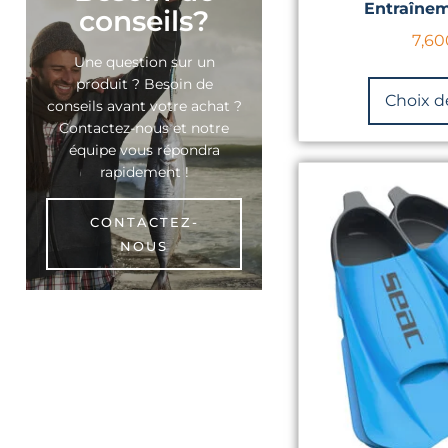
Entraînem
conseils?
7,60
Une question sur un
produit ? Besoin de
Choix d
conseils avant votre achat ?
Contactez-nous et notre
équipe vous répondra
rapidement !
CONTACTEZ-
NOUS