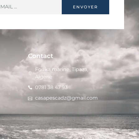
ENVOYER
Contact
Fouka marine, Tipaza,
Algerie
0781 38 47 93
casapescadz@gmail.com