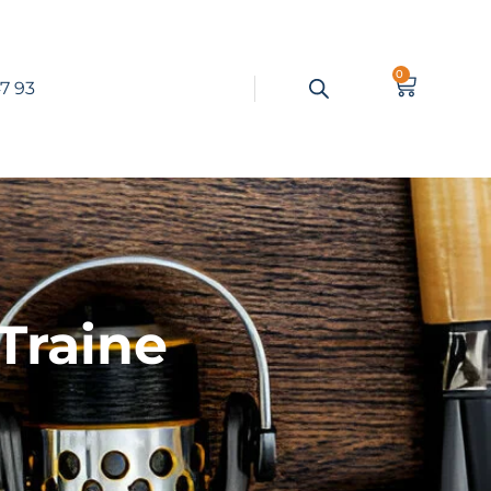
0
7 93
Traine