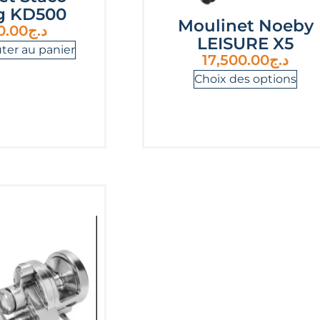
g KD500
Moulinet Noeby
0.00
د.ج
LEISURE X5
ter au panier
17,500.00
د.ج
Choix des options