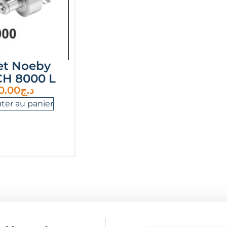
et Noeby
H 8000 L
0.00
د.ج
ter au panier