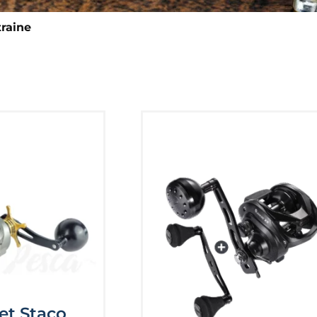
traine
et Staco