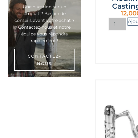
Castin
Une question sur un
12,00
produit ? Besoin de
conseils avant votre achat ?
Ajou
Contactez-nous et notre
équipe vous répondra
rapidement !
CONTACTEZ-
NOUS