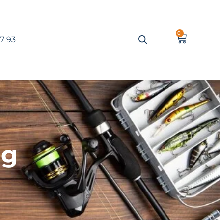
0
7 93
ng