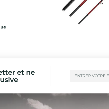
que
etter et ne
usive