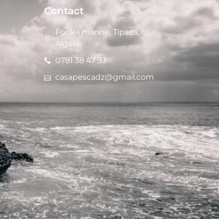
Contact
Fouka marine, Tipaza,
Algerie
0781 38 47 93
casapescadz@gmail.com