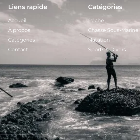
Liens rapide
Catégories
Accueil
Pêche
À propos
Chasse Sous-Marine
Catégories
Natation
Contact
Sports & Divers