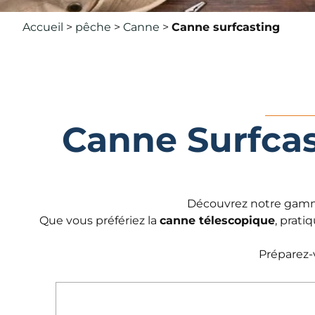
Accueil
>
pêche
>
Canne
>
Canne surfcasting
Canne Surfcas
Découvrez notre ga
Que vous préfériez la
canne télescopique
, prati
Préparez-v