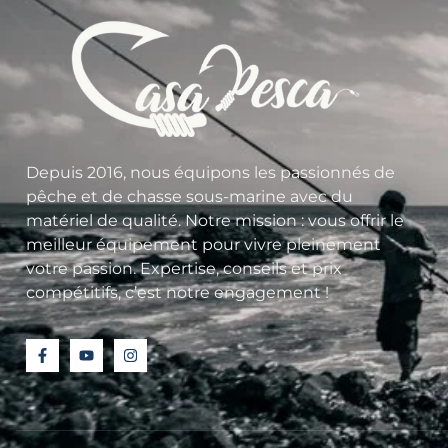
Depuis 2016, nous équipons les passionnés de
pêche et de chasse sous-marine avec du
matériel de qualité. Notre mission : vous offrir le
meilleur équipement pour vivre pleinement
votre passion. Expertise, conseils et prix
compétitifs, c’est notre engagement !