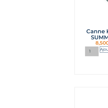
Canne 
SUMM
8,50
Ajou