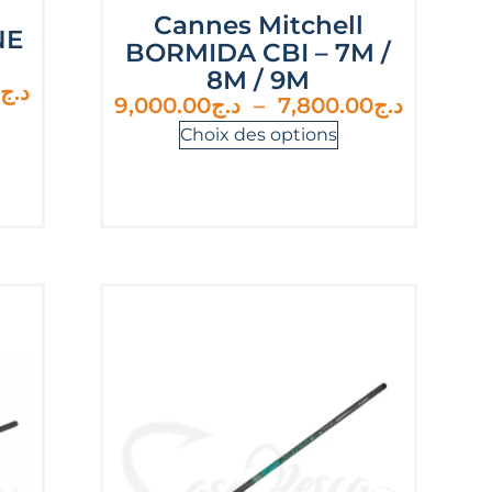
Cannes Mitchell
NE
BORMIDA CBI – 7M /
8M / 9M
د.ج
9,000.00
د.ج
–
7,800.00
د.ج
Choix des options