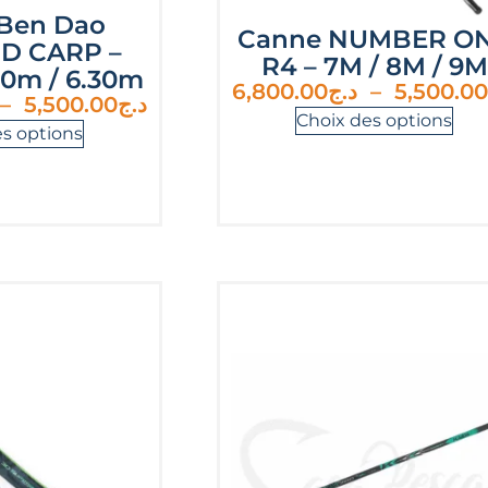
Ben Dao
Canne NUMBER O
D CARP –
R4 – 7M / 8M / 9M
10m / 6.30m
6,800.00
د.ج
–
5,500.00
–
5,500.00
د.ج
Choix des options
es options