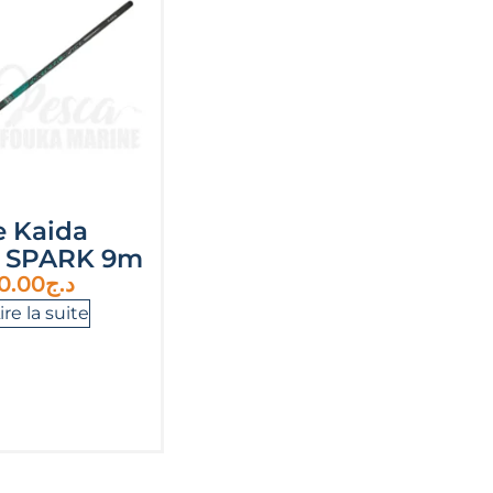
 Kaida
 SPARK 9m
0.00
د.ج
ire la suite