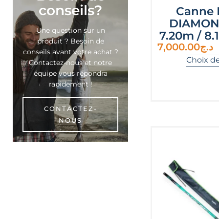
conseils?
Canne 
DIAMON
Une question sur un
7.20m / 8.
produit ? Besoin de
7,000.00
د.ج
conseils avant votre achat ?
Choix d
Contactez-nous et notre
équipe vous répondra
rapidement !
CONTACTEZ-
NOUS