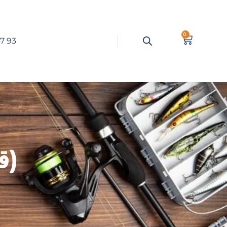
0
7 93
Canne Fix (قصبة فيكس)