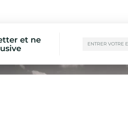
etter et ne
usive
Liens rapide
Catégories
Accueil
Pêche
À propos
Chasse Sous-Marine
Catégories
Natation