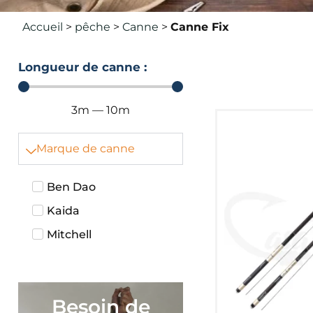
Accueil
>
pêche
>
Canne
>
Canne Fix
Longueur de canne :
3
m
—
10
m
Marque de canne
Ben Dao
Kaida
Mitchell
Besoin de