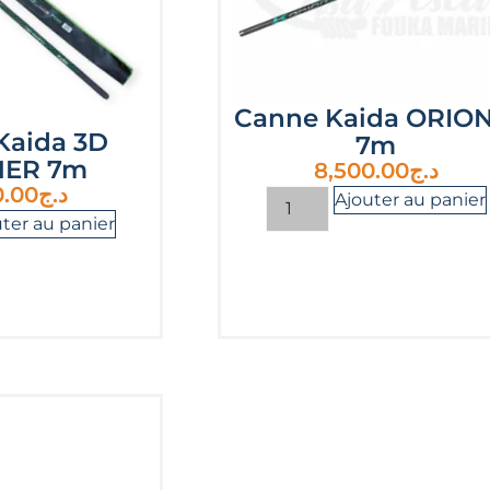
Canne Kaida ORION
Kaida 3D
7m
ER 7m
8,500.00
د.ج
0.00
د.ج
Ajouter au panier
ter au panier