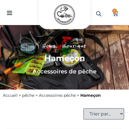
0
Home
Boutique
Hameçon
Accessoires de pêche
Accueil
>
pêche
>
Accessoires pêche
>
Hameçon