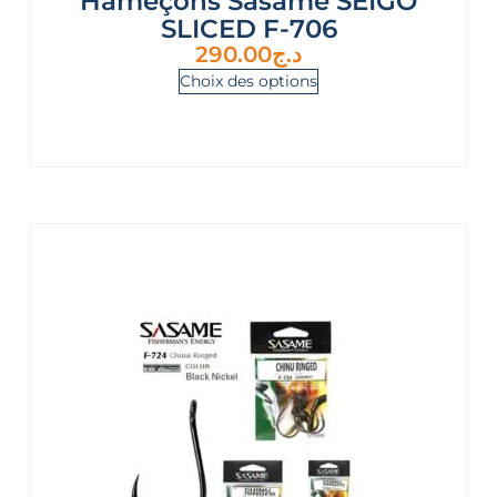
Hameçons Sasame SEIGO
SLICED F-706
290.00
د.ج
Choix des options