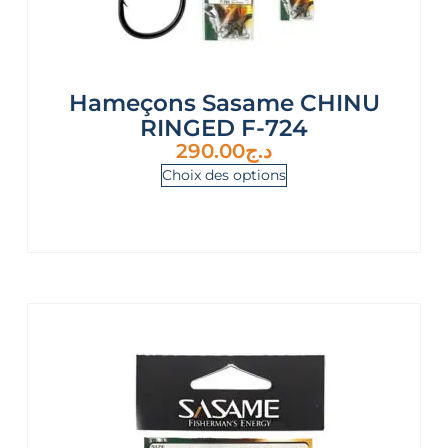
Hameçons Sasame CHINU
RINGED F-724
290.00
د.ج
Choix des options