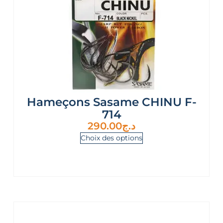
Hameçons Sasame CHINU F-
714
290.00
د.ج
Choix des options